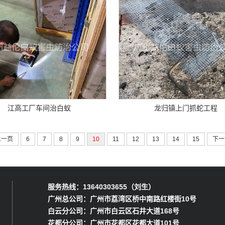
江高工厂车间治白蚁
龙归镇上门抓蛇工程
上一页
6
7
8
9
10
11
12
13
14
15
下一
服务热线：13640303655（刘生）
广州总公司：广州市荔湾区桥中南路红楼街10号
白云分公司：广州市白云区石井大道168号
花都分公司：广州市花都区花都大道101号