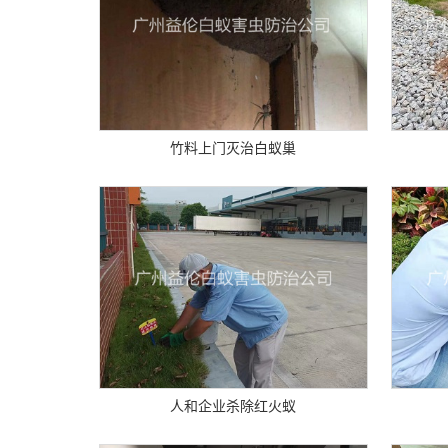
竹料上门灭治白蚁巢
人和企业杀除红火蚁