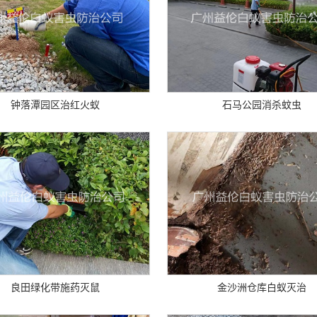
钟落潭园区治红火蚁
石马公园消杀蚊虫
良田绿化带施药灭鼠
金沙洲仓库白蚁灭治