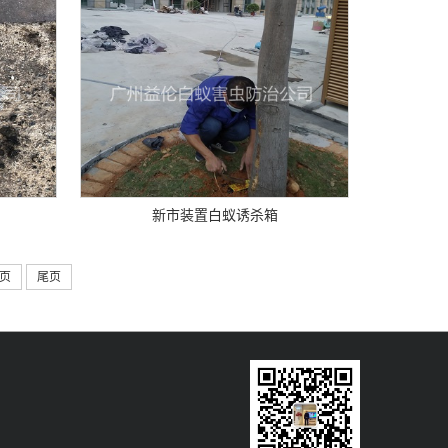
新市装置白蚁诱杀箱
页
尾页