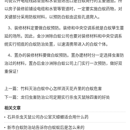
司说公开电缆线路管道和水管道进出口是白蚁爬行的主要通道。所
以房子装修前铺设电缆和水管等管道时，一定要实施白蚁药物，对
关键部分采用防蚁材料，以预防白蚁由这些孔道爬入。
3、装修材料定要做白蚁预防。装修和中央空调系统是白蚁孳生蔓
延的场所。因此，金沙洲除白蚁公司也要对装修材料和中央空调系
统实行彻底的
白蚁防治
处置，以速清携带进入的白蚁个体。
4、置办的装修材料要做白蚁预防。置办建材时分一定选择虫害防
治过的材料，置办后金沙洲除白蚁公司上门实行一次预防，做好双
重保证！
上一篇：
竹料灭治白蚁中心怎样消灭花卉里的白蚁危害
下一篇：
龙归虫害防治公司定期实行杀虫灭鼠除四害的好处
相关文章
石井杀虫灭鼠公司办公室灭蟑螂适合用什么药
新市白蚁防治站告诉你白蚁蚁后是怎么来的