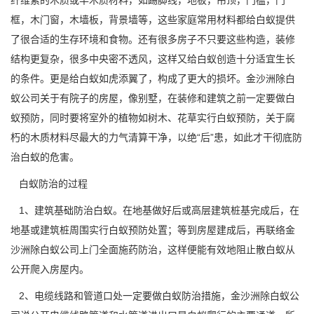
纤维素的木质或半木质材料，如踢脚线，地板，吊顶，门槛，门
框，木门窗，木墙板，背景墙等，这些家庭常用材料都给白蚁提供
了很合适的生存环境和食物。还有很多房子不只要这些构造，装修
结构更复杂，很多中央密不透风，这样又给白蚁创造十分适宜生长
的条件。更是给白蚁如虎添翼了，构成了更大的损坏。金沙洲除白
蚁公司关于有院子的房屋，像别墅，在装修和建筑之前一定要做
白
蚁预防
，同时要将室外的植物如树木、花草实行白蚁预防，关于腐
朽的木质材料尽最大的力气清算干净，以绝“后”患，如此才干彻底防
治白蚁的危害。
白蚁防治的过程
1、建筑基础防治白蚁。在地基做好后或高层建筑桩基完成后，在
地基或建筑桩周围实行白蚁预防处置；等到房屋建成后，再联络金
沙洲除白蚁公司上门全面施药防治，这样便能有效地阻止
散白蚁
从
公开爬入房屋内。
2、电缆线路和管道口处一定要做白蚁
防治措施
，金沙洲除白蚁公